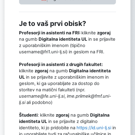
Je to vaš prvi obisk?
Profesorji in asistenti na FRI:
kliknite
zgoraj
na gumb
Digitalna identiteta UL
in se prijavite
z uporabniškim imenom (tipično
username@fri1.uni-lj.si) in geslom na FRI.
Profesorji in asistenti z drugih fakultet:
kliknite
zgoraj
na gumb
Digitalna identiteta
UL
in se prijavite z uporabniškim imenom in
geslom, ki ga uporabljate za dostop do
storitev na matični fakulteti (npr.
username@fe.uni-lj.si
,
ime.priimek@fmf.uni-
lj.si
ali podobno)
Študenti
: kliknite
zgoraj
na gumb
Digitalna
identiteta UL
in se prijavite z digitalno
identiteto, ki jo pridobite na
https://id.uni-lj.si
in
jo uporabljate tudi za računalniške učilnice in