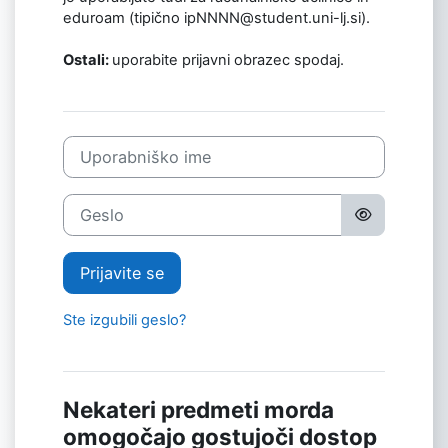
eduroam (tipično ipNNNN@student.uni-lj.si).
Ostali:
uporabite prijavni obrazec spodaj.
Uporabniško ime
Geslo
Prijavite se
Ste izgubili geslo?
Nekateri predmeti morda
omogočajo gostujoči dostop