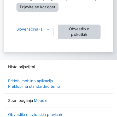
Prijavite se kot gost
Obvestilo o
Slovenščina ‎(sl)‎
piškotkih
Niste prijavljeni.
Pridobi mobilno aplikacijo
Preklopi na standardno temo
Stran poganja
Moodle
Obvestilo o avtorskih pravicah