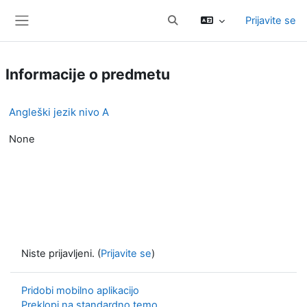
Preskoči na glavno vsebino
Prijavite se
Preklopi iskalni vnos
Stransko polje
Informacije o predmetu
Angleški jezik nivo A
None
Niste prijavljeni. (
Prijavite se
)
Pridobi mobilno aplikacijo
Preklopi na standardno temo