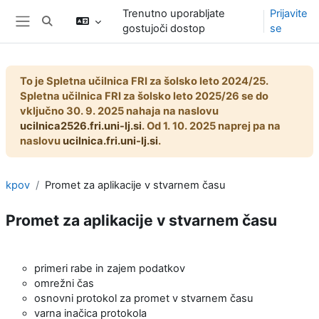
Preskoči na glavno vsebino
Trenutno uporabljate
Prijavite
Preklopi iskalni vnos
gostujoči dostop
se
Stransko polje
To je Spletna učilnica FRI za šolsko leto 2024/25.
Spletna učilnica FRI za šolsko leto 2025/26 se do
vključno 30. 9. 2025 nahaja na naslovu
ucilnica2526.fri.uni-lj.si
. Od 1. 10. 2025 naprej pa na
naslovu
ucilnica.fri.uni-lj.si
.
kpov
Promet za aplikacije v stvarnem času
Promet za aplikacije v stvarnem času
Osnutek odseka
primeri rabe in zajem podatkov
omrežni čas
osnovni protokol za promet v stvarnem času
varna inačica protokola