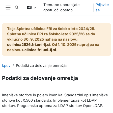
Preskoči na glavno vsebino
Trenutno uporabljate
Prijavite
Preklopi iskalni vnos
gostujoči dostop
se
Stransko polje
To je Spletna učilnica FRI za šolsko leto 2024/25.
Spletna učilnica FRI za šolsko leto 2025/26 se do
vključno 30. 9. 2025 nahaja na naslovu
ucilnica2526.fri.uni-lj.si
. Od 1. 10. 2025 naprej pa na
naslovu
ucilnica.fri.uni-lj.si
.
kpov
Podatki za delovanje omrežja
Podatki za delovanje omrežja
Osnutek odseka
Imeniške storitve in pojem imenika. Standardni opis imeniške
storitve kot X.500 standarda. Implementacija kot LDAP
storitev. Programska oprema za LDAP storitev OpenLDAP.