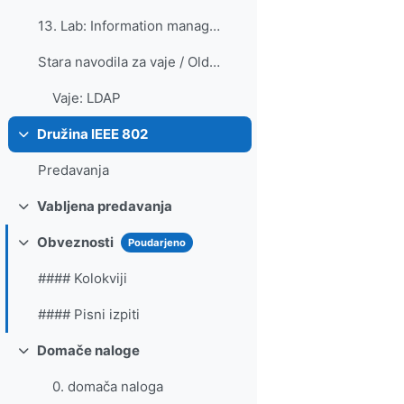
13. Lab: Information management in the network
Stara navodila za vaje / Old instructions for labs... (kopiraj) (kopiraj) (kopiraj) (kopiraj) (kopiraj)
Vaje: LDAP
Družina IEEE 802
Skrči
Predavanja
Vabljena predavanja
Skrči
Obveznosti
Poudarjeno
Skrči
#### Kolokviji
#### Pisni izpiti
Domače naloge
Skrči
0. domača naloga