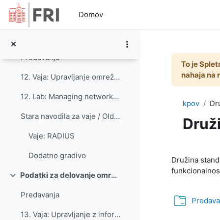
Preskoči na glavno vsebino
Domov
Dodatno gradivo
Avtentikacija, avtorizacija in beleženje - AAA
Skrči
Predavanja
To je Splet
nahaja na 
12. Vaja: Upravljanje omrežij z protokolom RADIUS
12. Lab: Managing networks with the RADIUS protocol
kpov
Dr
Stara navodila za vaje / Old instructions for labs... (kopiraj) (kopiraj) (kopiraj) (kopiraj)
Druž
Vaje: RADIUS
Osnut
Dodatno gradivo
Družina stand
funkcionalnos
Podatki za delovanje omrežja
Skrči
Predavanja
Predava
13. Vaja: Upravljanje z informacijami v omrežju