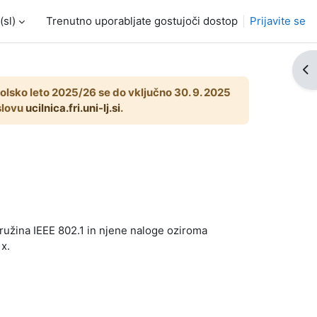
sl)‎
Trenutno uporabljate gostujoči dostop
Prijavite se
Od
 šolsko leto 2025/26 se do vključno 30. 9. 2025
aslovu
ucilnica.fri.uni-lj.si
.
ružina IEEE 802.1 in njene naloge oziroma
x.