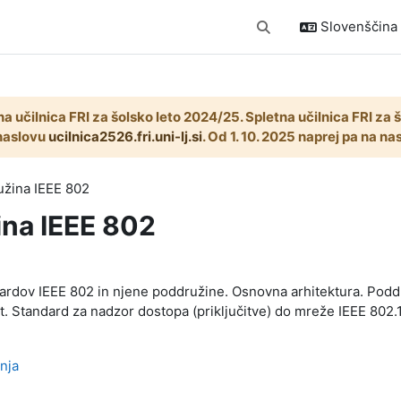
Slovenščina ‎(
Preklopi iskalni vnos
na učilnica FRI za šolsko leto 2024/25. Spletna učilnica FRI za
naslovu
ucilnica2526.fri.uni-lj.si
. Od 1. 10. 2025 naprej pa na n
užina IEEE 802
ina IEEE 802
ek odseka
ardov IEEE 802 in njene poddružine. Osnovna arhitektura. Podd
t. Standard za nadzor dostopa (priključitve) do mreže IEEE 802.1
Mapa
nja