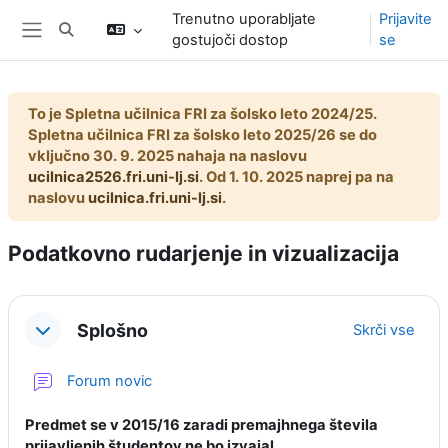
Preskoči na glavno vsebino
Trenutno uporabljate
Prijavite
Preklopi iskalni vnos
gostujoči dostop
se
Stransko polje
To je Spletna učilnica FRI za šolsko leto 2024/25.
Spletna učilnica FRI za šolsko leto 2025/26 se do
vključno 30. 9. 2025 nahaja na naslovu
ucilnica2526.fri.uni-lj.si
. Od 1. 10. 2025 naprej pa na
naslovu
ucilnica.fri.uni-lj.si
.
Podatkovno rudarjenje in vizualizacija
Osnutek odseka
Splošno
Skrči vse
Forum novic
Predmet se v 2015/16 zaradi premajhnega števila
prijavljenih študentov ne bo izvajal.