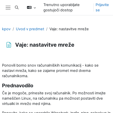
Preskoči na glavno vsebino
Trenutno uporabljate
Prijavite
Preklopi iskalni vnos
gostujoči dostop
se
Stransko polje
kpov
Uvod v predmet
Vaje: nastavitve mreže
Vaje: nastavitve mreže
Zahteve zaključka
Ponovili bomo snov računalniških komunikacij - kako se
nastavi mreža, kako se zajame promet med dvema
računalnikoma.
Prednavodilo
Če je mogoče, prinesite svoj računalnik. Po možnosti imejte
nameščen Linux, na računalniku pa možnost postaviti dve
virtualki in mrežo med njima.
Ponovite, kako se uporablja Wireshark, ipcfg, ping, nslookup in