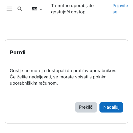
Preskoči na glavno vsebino
Trenutno uporabljate
Prijavite
Preklopi iskalni vnos
gostujoči dostop
se
Stransko polje
Potrdi
Gostje ne morejo dostopati do profilov uporabnikov.
Če želite nadaljevati, se morate vpisati s polnim
uporabniškim računom.
Prekliči
Nadaljuj