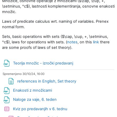
Množice, osnovne operacije z množicami ($\cap, \cup, +,
\setminus, ^c$), lastnosti komplementiranja, osnovne enakosti
množic.
Laws of predicate calculus wrt. naming of variables. Prenex
normal form.
Sets, basic operations with sets ($\cap, \cup, +, \setminus,
^c$), laws for operations with sets. (
notes
, on this
link
there
are some proofs of laws of set theory).
Datoteka
Teorija množic - izročki predavanj
Spremenjeno 30/10/24, 16:00
Stran
references in English, Set theory
Datoteka
Enakosti z množicami
Datoteka
Naloge za vaje, 6. teden
Kviz po predavanjih v 6. tednu