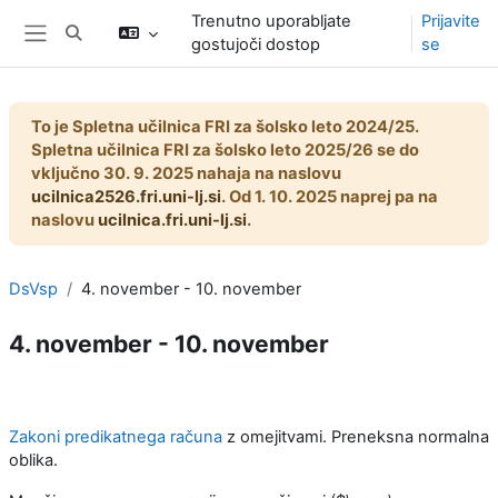
Preskoči na glavno vsebino
Trenutno uporabljate
Prijavite
Preklopi iskalni vnos
gostujoči dostop
se
Stransko polje
To je Spletna učilnica FRI za šolsko leto 2024/25.
Spletna učilnica FRI za šolsko leto 2025/26 se do
vključno 30. 9. 2025 nahaja na naslovu
ucilnica2526.fri.uni-lj.si
. Od 1. 10. 2025 naprej pa na
naslovu
ucilnica.fri.uni-lj.si
.
DsVsp
4. november - 10. november
4. november - 10. november
Osnutek odseka
Zakoni predikatnega računa
z omejitvami. Preneksna normalna
oblika.