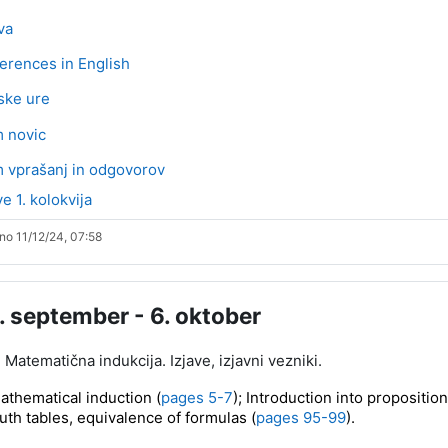
Stran
va
Stran
erences in English
Stran
ske ure
m novic
 vprašanj in odgovorov
Datoteka
ve 1. kolokvija
no 11/12/24, 07:58
. september - 6. oktober
 Matematična indukcija. Izjave, izjavni vezniki.
athematical induction (
pages 5-7
); Introduction into proposition
ruth tables, equivalence of formulas (
pages 95-99
).