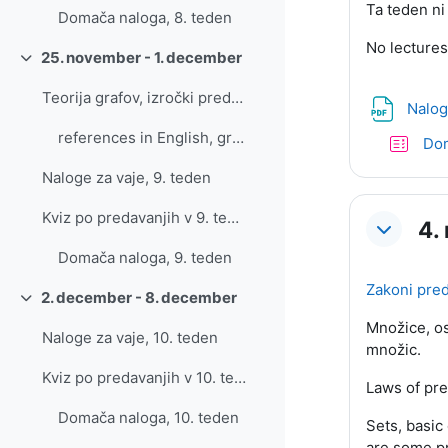
Ta teden ni
Domača naloga, 8. teden
No lectures
25. november - 1. december
Skrči
Teorija grafov, izročki predavanj
Nalog
references in English, graph theory
Dom
Naloge za vaje, 9. teden
Kviz po predavanjih v 9. tednu
4.
Domača naloga, 9. teden
Zakoni pre
2. december - 8. december
Skrči
Množice, os
Naloge za vaje, 10. teden
množic.
Kviz po predavanjih v 10. tednu
Laws of pre
Domača naloga, 10. teden
Sets, basic 
are some pr