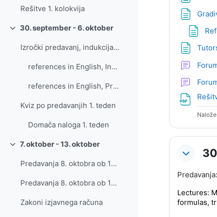
Rešitve 1. kolokvija
Gradi
30. september - 6. oktober
Ref
Skrči
Izročki predavanj, indukcija in izjavni račun
Tutor
Foru
references in English, Induction
Forum
references in English, Propositional logic
Rešit
Kviz po predavanjih 1. teden
Nalože
Domača naloga 1. teden
7. oktober - 13. oktober
Skrči
30
Predavanja 8. oktobra ob 17h, Zoom link
Predavanja:
Predavanja 8. oktobra ob 17h, gradiva
Lectures: M
formulas, t
Zakoni izjavnega računa