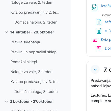
Naloge za vaje, 2. teden
Izroč
Kviz po predavanjih v 2. tednu
Spreme
ref
Domača naloga, 2. teden
ref
14. oktober - 20. oktober
Skrči
Kviz 
Pravila sklepanja
Dom
Pravilni in nepravilni sklep
Pomožni sklepi
7.
Naloge za vaje, 3. teden
Predavanja: 
Kviz po predavanjih v 3. tednu
nabori izja
Domača naloga, 3. teden
Lectures:
L
complete s
21. oktober - 27. oktober
Skrči