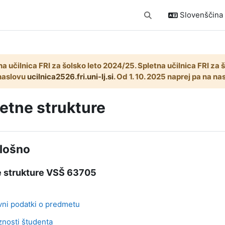
Slovenščina ‎(
Preklopi iskalni vnos
na učilnica FRI za šolsko leto 2024/25. Spletna učilnica FRI za
naslovu
ucilnica2526.fri.uni-lj.si
. Od 1. 10. 2025 naprej pa na n
etne strukture
ek odseka
lošno
e strukture VSŠ 63705
Stran
ni podatki o predmetu
Stran
nosti študenta