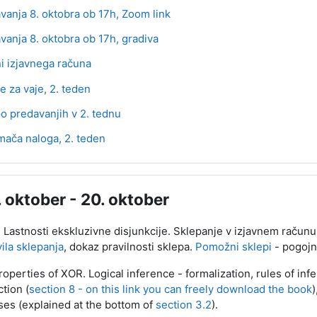
URL
vanja 8. oktobra ob 17h, Zoom link
Stran
vanja 8. oktobra ob 17h, gradiva
Datoteka
i izjavnega računa
Datoteka
e za vaje, 2. teden
po predavanjih v 2. tednu
Kviz
ača naloga, 2. teden
. oktober - 20. oktober
 Lastnosti ekskluzivne disjunkcije. Sklepanje v izjavnem računu. 
ila sklepanja
, dokaz pravilnosti sklepa.
Pomožni sklepi
- pogojni
operties of XOR. Logical inference - formalization, rules of infe
tion (
section 8 - on this link you can freely download the book
)
ses (explained at the bottom of
section 3.2
).