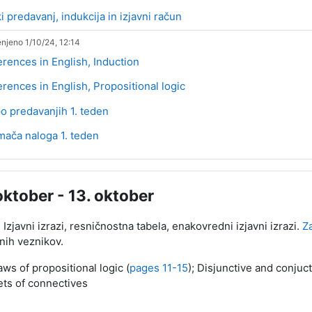
Datoteka
ki predavanj, indukcija in izjavni račun
njeno 1/10/24, 12:14
Stran
erences in English, Induction
Stran
erences in English, Propositional logic
po predavanjih 1. teden
Kviz
ača naloga 1. teden
 oktober - 13. oktober
Izjavni izrazi, resničnostna tabela, enakovredni izjavni izrazi.
Z
vnih veznikov.
aws of propositional logic (
pages 11-15
); Disjunctive and conjuc
ets of connectives