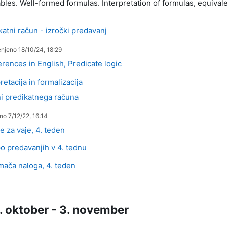
bles. Well-formed formulas. Interpretation of formulas, equivale
Datoteka
katni račun - izročki predavanj
njeno 18/10/24, 18:29
Stran
erences in English, Predicate logic
Datoteka
retacija in formalizacija
Datoteka
i predikatnega računa
no 7/12/22, 16:14
Datoteka
e za vaje, 4. teden
po predavanjih v 4. tednu
Kviz
ača naloga, 4. teden
. oktober - 3. november