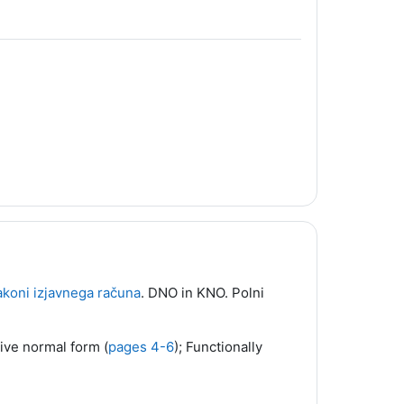
akoni izjavnega računa
. DNO in KNO. Polni
tive normal form (
pages 4-6
); Functionally