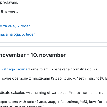
 predavanj.
 this week.
Datoteka
e za vaje, 5. teden
Kviz
ača naloga, 5. teden
 november - 10. november
dikatnega računa
z omejitvami. Preneksna normalna oblika.
novne operacije z množicami ($\cap, \cup, +, \setminus, ^c$), 
dicate calculus wrt. naming of variables. Prenex normal form.
operations with sets ($\cap, \cup, +, \setminus, ^c$), laws for op
oofs of laws of set theory).