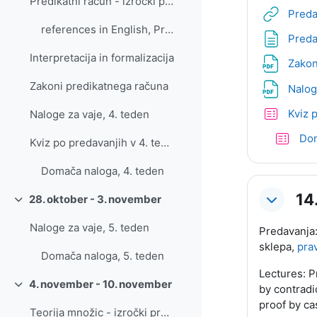
Predikatni račun - izročki predavanj
Preda
references in English, Predicate logic
Preda
Interpretacija in formalizacija
Zakon
Zakoni predikatnega računa
Nalog
Kviz 
Naloge za vaje, 4. teden
Dom
Kviz po predavanjih v 4. tednu
Domača naloga, 4. teden
14
28. oktober - 3. november
Skrči
Naloge za vaje, 5. teden
Predavanja:
sklepa,
prav
Domača naloga, 5. teden
Lectures: Pr
4. november - 10. november
by contradic
Skrči
proof by ca
Teorija množic - izročki predavanj