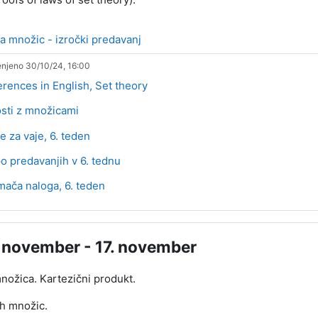
Datoteka
ja množic - izročki predavanj
njeno 30/10/24, 16:00
Stran
erences in English, Set theory
Datoteka
sti z množicami
Datoteka
e za vaje, 6. teden
po predavanjih v 6. tednu
Kviz
ača naloga, 6. teden
. november - 17. november
ožica. Kartezični produkt.
h množic.