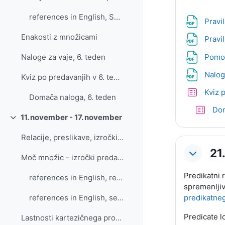
references in English, Set theory
Pravi
Enakosti z množicami
Pravi
Pomož
Naloge za vaje, 6. teden
Nalog
Kviz po predavanjih v 6. tednu
Kviz 
Domača naloga, 6. teden
Dom
11. november - 17. november
Skrči
Relacije, preslikave, izročki predavanj
21
Moč množic - izročki predavanj
Predikatni 
references in English, relations, functions (mappings)
spremenljiv
predikatne
references in English, set cardinality
Predicate lo
Lastnosti kartezičnega produkta