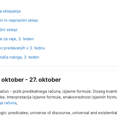
Datoteka
la sklepanja
Datoteka
lni in nepravilni sklep
Datoteka
ni sklepi
Datoteka
e za vaje, 3. teden
po predavanjih v 3. tednu
Kviz
ača naloga, 3. teden
. oktober - 27. oktober
račun - jezik predikatnega računa, izjavne formule. Doseg kvanti
ke. Interpretacija izjavne formule, enakovrednost izjavnih for
ga računa
,
gic: predicates; universe of discourse, universal and existential 