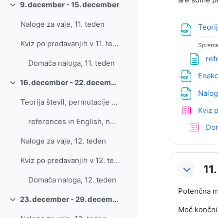
9. december - 15. december
Skrči
Naloge za vaje, 11. teden
Teori
Kviz po predavanjih v 11. tednu
Spreme
ref
Domača naloga, 11. teden
Enako
16. december - 22. december
Skrči
Nalog
Teorija števil, permutacije - izročki predavanj
Kviz 
references in English, number theory, permutations
Dom
Naloge za vaje, 12. teden
Kviz po predavanjih v 12. tednu
11
Domača naloga, 12. teden
Potenčna mn
23. december - 29. december
Skrči
Moč končni