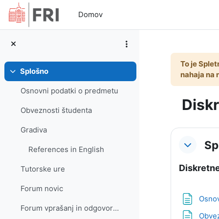
Preskoči na glavno vsebino
Domov
To je Splet
Splošno
nahaja na 
Skrči
Osnovni podatki o predmetu
Diskr
Obveznosti študenta
Gradiva
Osnut
Sp
References in English
Diskretn
Tutorske ure
Forum novic
Osnov
Forum vprašanj in odgovorov
Obvez