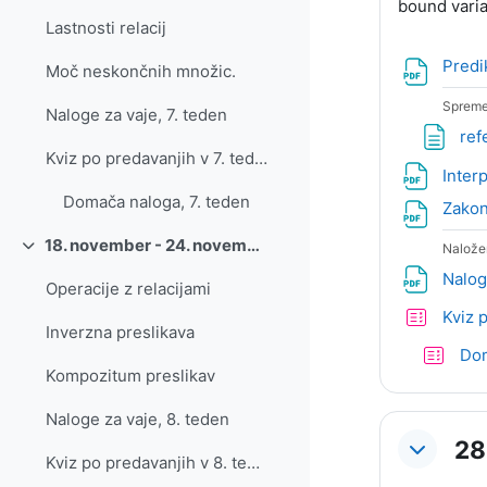
bound varia
Lastnosti relacij
Predi
Moč neskončnih množic.
Spreme
Naloge za vaje, 7. teden
ref
Kviz po predavanjih v 7. tednu
Interp
Domača naloga, 7. teden
Zakon
18. november - 24. november
Nalože
Skrči
Nalog
Operacije z relacijami
Kviz 
Inverzna preslikava
Dom
Kompozitum preslikav
Naloge za vaje, 8. teden
28
Kviz po predavanjih v 8. tednu