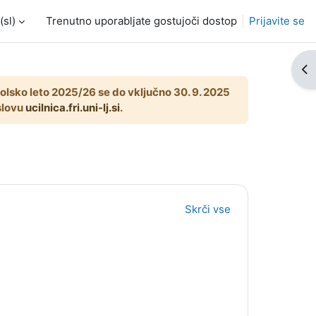
sl)‎
Trenutno uporabljate gostujoči dostop
Prijavite se
Od
 šolsko leto 2025/26 se do vključno 30. 9. 2025
aslovu
ucilnica.fri.uni-lj.si
.
Skrči vse