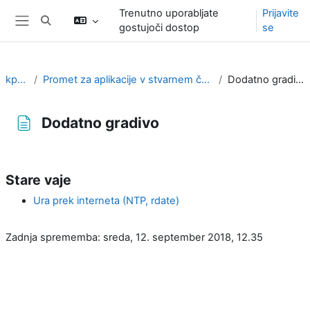
Preskoči na glavno vsebino
Trenutno uporabljate
Prijavite
Preklopi iskalni vnos
gostujoči dostop
se
Stransko polje
kpov
Promet za aplikacije v stvarnem času
Dodatno gradivo
Dodatno gradivo
Zahteve zaključka
Stare vaje
Ura prek interneta (NTP, rdate)
Zadnja sprememba: sreda, 12. september 2018, 12.35