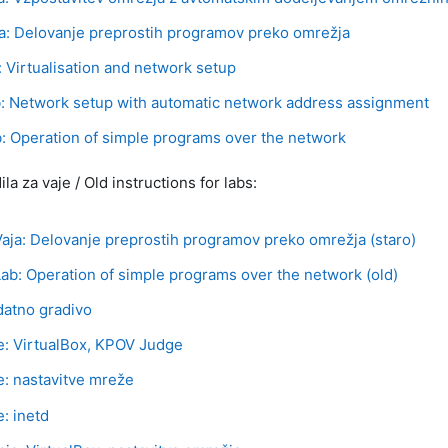
URL
ja: Delovanje preprostih programov preko omrežja
URL
b: Virtualisation and network setup
UR
b: Network setup with automatic network address assignment
URL
b: Operation of simple programs over the network
la za vaje / Old instructions for labs:
URL
Vaja: Delovanje preprostih programov preko omrežja (staro)
URL
Lab: Operation of simple programs over the network (old)
Stran
atno gradivo
Stran
e: VirtualBox, KPOV Judge
Stran
e: nastavitve mreže
Stran
e: inetd