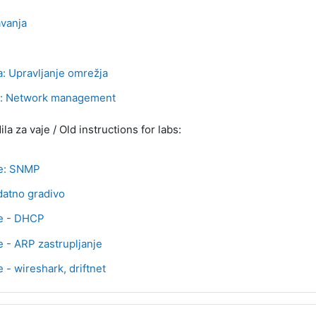
Mapa
vanja
Mapa
URL
ja: Upravljanje omrežja
URL
b: Network management
la za vaje / Old instructions for labs:
Stran
je: SNMP
Stran
atno gradivo
Stran
e - DHCP
Stran
e - ARP zastrupljanje
Stran
e - wireshark, driftnet