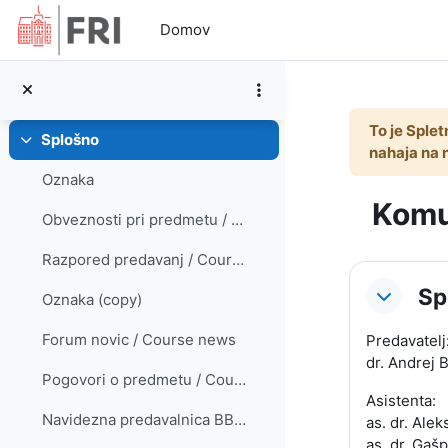
Preskoči na glavno vsebino
Domov
To je Splet
Splošno
Skrči
nahaja na 
Oznaka
Komun
Obveznosti pri predmetu / Course duties
Razpored predavanj / Course calendar
Osnut
Sp
Oznaka (copy)
Forum novic / Course news
Predavatelj
dr. Andrej 
Pogovori o predmetu / Course discussion
Asistenta:
Navidezna predavalnica BBB / Virtual Classroom BBB
as. dr. Alek
as. dr. Gaš