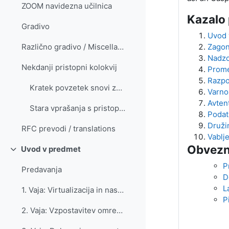
ZOOM navidezna učilnica
Kazalo 
Gradivo
Uvod 
Zagon
Različno gradivo / Miscellaneous sources
Nadzo
Nekdanji pristopni kolokvij
Prome
Razpoš
Kratek povzetek snovi za prostopni kolokvij (A short summary of the material for the entrance exam)
Varno
Avtent
Stara vprašanja s pristopnih kolokvijev
Podat
Druži
RFC prevodi / translations
Vablj
Obvezn
Uvod v predmet
Skrči
P
Predavanja
D
L
1. Vaja: Virtualizacija in nastavitev omrežja
P
2. Vaja: Vzpostavitev omrežja z avtomatskim dodeljevanjem omrežnih naslovov