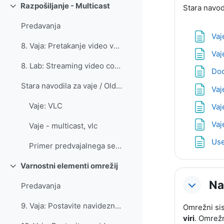
Razpošiljanje - Multicast
Stara navodi
Skrči
Predavanja
Vaj
8. Vaja: Pretakanje video vsebine preko omrežja
Vaj
8. Lab: Streaming video content over the network
Dod
Stara navodila za vaje / Old instructions for labs... (kopiraj) (kopiraj) (kopiraj) (kopiraj)
Vaj
Vaje: VLC
Vaj
Vaj
Vaje - multicast, vlc
Use
Primer predvajalnega seznama SIOL
Varnostni elementi omrežij
Skrči
Na
Predavanja
9. Vaja: Postavite navidezno zasebno omrežje z uporabo deljene skrivnosti
Omrežni sis
viri
. Omrežn