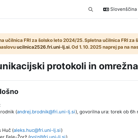
Slovenščina ‎(
Preklopi iskalni vnos
na učilnica FRI za šolsko leto 2024/25. Spletna učilnica FRI za
naslovu
ucilnica2526.fri.uni-lj.si
. Od 1. 10. 2025 naprej pa na n
ikacijski protokoli in omrežn
ek odseka
lošno
:
Brodnik (
andrej.brodnik@fri.uni-lj.si
), govorilna ura: torek ob 6h
s Huč (
aleks.huc@fri.uni-lj.si
)
per Fele-Žorž (
polz@fri.uni-lj.si
)