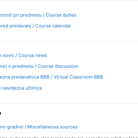
Stran
nosti pri predmetu / Course duties
Stran
red predavanj / Course calendar
 novic / Course news
Forum
ori o predmetu / Course discussion
BigBlueButton
ezna predavalnica BBB / Virtual Classroom BBB
URL
navidezna učilnica
o
Stran
čno gradivo / Miscellaneous sources