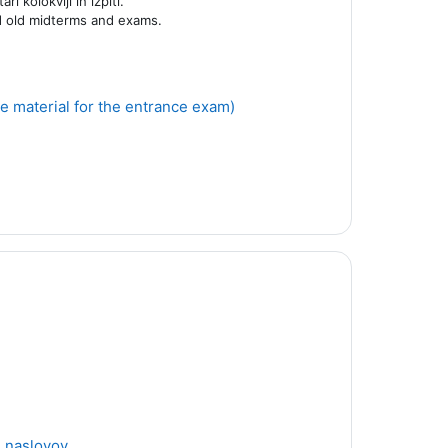
i kolokviji in izpiti.
nd old midterms and exams.
Stran
e material for the entrance exam)
.
URL
h naslovov