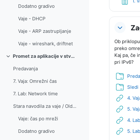
1. 
Dodatno gradivo
Vaje - DHCP
Za
Vaje - ARP zastrupljanje
Ob priklopu
Vaje - wireshark, driftnet
preko omrež
Kaj pa, če i
Promet za aplikacije v stvarnem času
Skrči
pri IPv6?
Predavanja
Preda
7. Vaja: Omrežni čas
Sledi
7. Lab: Network time
4. Va
Stara navodila za vaje / Old instructions for labs... (kopiraj) (kopiraj)
5. Va
Vaje: čas po mreži
4. La
5. La
Dodatno gradivo