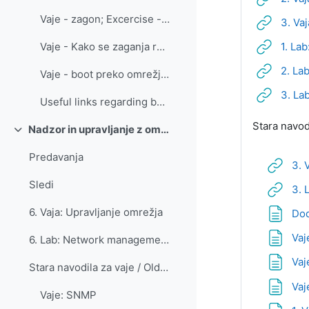
Vaje - zagon; Excercise - booting
3. Va
1. La
Vaje - Kako se zaganja računalnik
2. La
Vaje - boot preko omrežja (boot over the network)
3. La
Useful links regarding boot
Stara navodi
Nadzor in upravljanje z omrežji
Skrči
Predavanja
3. 
Sledi
3. 
6. Vaja: Upravljanje omrežja
Dod
Vaj
6. Lab: Network management
Vaj
Stara navodila za vaje / Old instructions for labs... (kopiraj)
Vaj
Vaje: SNMP