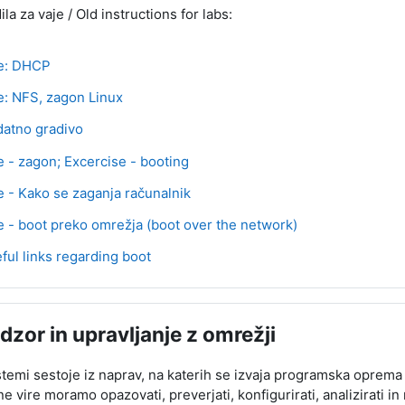
la za vaje / Old instructions for labs:
Stran
e: DHCP
Stran
e: NFS, zagon Linux
Stran
atno gradivo
Stran
e - zagon; Excercise - booting
Stran
e - Kako se zaganja računalnik
Stran
e - boot preko omrežja (boot over the network)
Stran
ful links regarding boot
dzor in upravljanje z omrežji
temi sestoje iz naprav, na katerih se izvaja programska oprem
e vire moramo opazovati, preverjati, konfigurirati, analizirati in