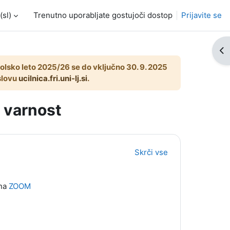
sl)‎
Trenutno uporabljate gostujoči dostop
Prijavite se
Od
 šolsko leto 2025/26 se do vključno 30. 9. 2025
aslovu
ucilnica.fri.uni-lj.si
.
a varnost
Skrči vse
 na
ZOOM