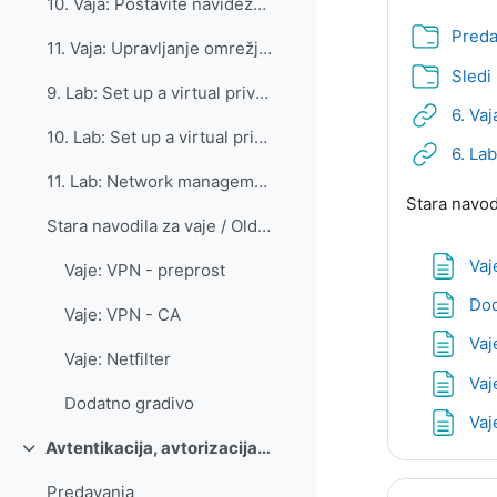
10. Vaja: Postavite navidezno zasebno omrežje z uporabo certifikatov
Preda
11. Vaja: Upravljanje omrežja z orodjem Netfilter
Sledi
9. Lab: Set up a virtual private network using a shared secret
6. Va
10. Lab: Set up a virtual private network using certificates
6. La
11. Lab: Network management with the Netfilter tool
Stara navodi
Stara navodila za vaje / Old instructions for labs... (kopiraj) (kopiraj) (kopiraj)
Va
Vaje: VPN - preprost
Dod
Vaje: VPN - CA
Vaj
Vaje: Netfilter
Vaj
Dodatno gradivo
Vaj
Avtentikacija, avtorizacija in beleženje - AAA
Skrči
Predavanja