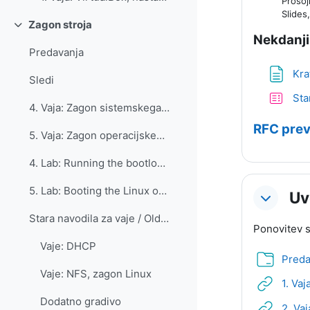
Prosojn
Slides
Zagon stroja
Skrči
Nekdanji 
Predavanja
Kra
Sledi
Sta
4. Vaja: Zagon sistemskega nalagalnika preko omrežja
RFC prev
5. Vaja: Zagon operacijskega sistema Linux preko omrežja
4. Lab: Running the bootloader over the network
5. Lab: Booting the Linux operating system over the network
Uv
Stara navodila za vaje / Old instructions for labs...
Ponovitev s
Vaje: DHCP
Preda
Vaje: NFS, zagon Linux
1. Vaj
Dodatno gradivo
2. Va