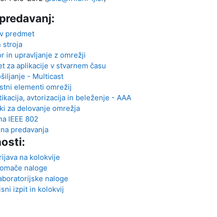
predavanj:
v predmet
 stroja
r in upravljanje z omrežji
t za aplikacije v stvarnem času
iljanje - Multicast
stni elementi omrežij
ikacija, avtorizacija in beleženje - AAA
ki za delovanje omrežja
na IEEE 802
ena predavanja
osti:
rijava na kolokvije
omače naloge
aboratorijske naloge
isni izpit in kolokvij