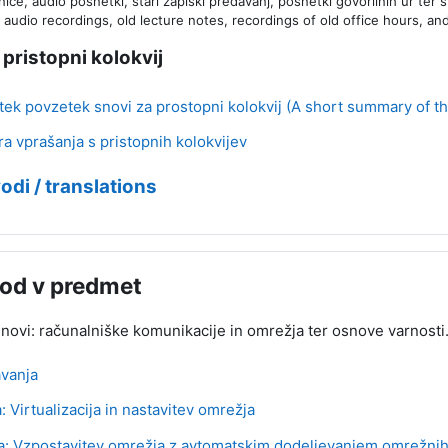
ice, audio posnetki, stari zapiski predavanj, posnetki govorilnih ur ter star
, audio recordings, old lecture notes, recordings of old office hours, a
pristopni kolokvij
tek povzetek snovi za prostopni kolokvij (A short summary of th
Kviz
ra vprašanja s pristopnih kolokvijev
odi / translations
od v predmet
novi: računalniške komunikacije in omrežja ter osnove varnosti
Mapa
vanja
URL
a: Virtualizacija in nastavitev omrežja
ja: Vzpostavitev omrežja z avtomatskim dodeljevanjem omrežni