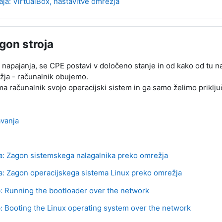
Stran
Vaja: VirtualBox, nastavitve omrežja
gon stroja
 napajanja, se CPE postavi v določeno stanje in od kako od tu n
ja - računalnik obujemo.
ma računalnik svojo operacijski sistem in ga samo želimo priključ
Mapa
vanja
Mapa
URL
ja: Zagon sistemskega nalagalnika preko omrežja
URL
ja: Zagon operacijskega sistema Linux preko omrežja
URL
b: Running the bootloader over the network
URL
b: Booting the Linux operating system over the network